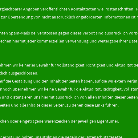
leichbarer Angaben veröffentlichten Kontaktdaten wie Postanschriften, T
zur Übersendung von nicht ausdrücklich angeforderten Informationen ist n
nten Spam-Mails bei Verstössen gegen dieses Verbot sind ausdrücklich vorb
rechen hiermit jeder kommerziellen Verwendung und Weitergabe ihrer Date
hmen wir keinerlei Gewähr für Vollständigkeit, Richtigkeit und Aktualität d
klich ausgeschlossen.
auf die Gestaltung und den Inhalt der Seiten haben, auf die wir extern verlin
noch übernehmen wir keine Gewähr für die Aktualität, Richtigkeit, Vollstän
 und distanzieren uns hiermit ausdrücklich von allen Inhalten dieser Seiten
Seiten und alle Inhalte dieser Seiten, zu denen diese Links führen.
en oder eingetragene Warenzeichen der jeweiligen Eigentümer.
 ernst und halten uns strikt an die Regeln der Datenschutzgesetze.