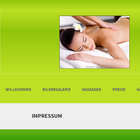
Thai-Massage Lingen
SKIP TO CONTENT
WILLKOMMEN
BILDERGALERIE
MASSAGEN
PREISE
G
MENU
IMPRESSUM