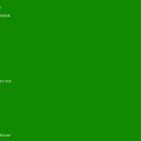
e
rblick
en mit
ktiver