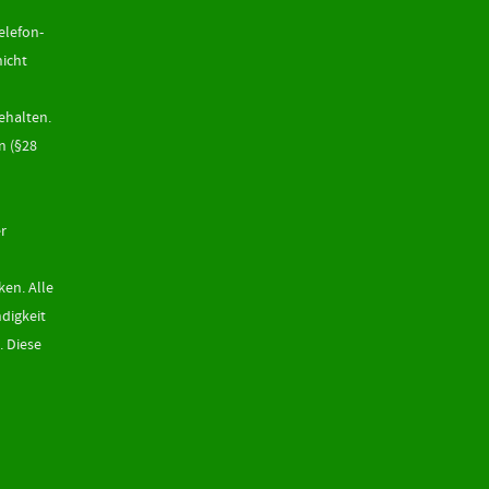
elefon-
icht
ehalten.
n (§28
er
ken. Alle
digkeit
. Diese